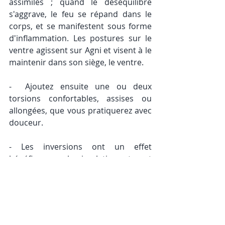
assimilés ; quand le déséquilibre 
s'aggrave, le feu se répand dans le 
corps, et se manifestent sous forme 
d'inflammation. Les postures sur le 
ventre agissent sur Agni et visent à le 
maintenir dans son siège, le ventre. 
-  Ajoutez ensuite une ou deux 
torsions confortables, assises ou 
allongées, que vous pratiquerez avec 
douceur. 
- Les inversions ont un effet 
bénéfique sur la circulation, et sont 
fortement indiquées pour les 
personnes qui auront tendance à 
gonfler avec la chaleur : pratiquez la 
posture sur les épaules, 
Sarvangasana, et/ou Viparita Karani ( 