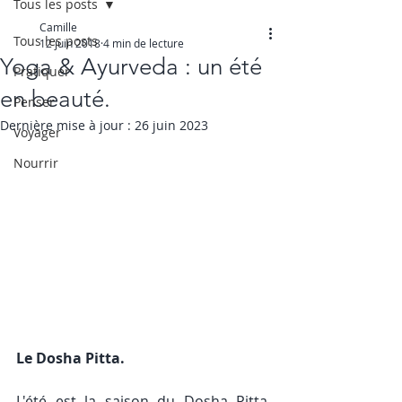
Tous les posts
Camille
Tous les posts
12 juin 2018
4 min de lecture
Yoga & Ayurveda : un été
Pratiquer
en beauté.
Penser
Dernière mise à jour :
26 juin 2023
Voyager
Nourrir
Le Dosha Pitta. 
L'été est la saison du Dosha Pitta, 