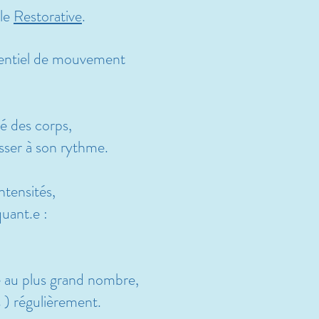
 le
Restorative
.
sentiel de mouvement
té des corps,
sser à son rythme.
ntensités,
quant.e :
e au plus grand nombre,
 ) régulièrement.