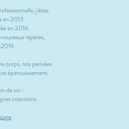
fessionnelle, j'étais
a en 2013
rmée en 2016
.
e nouveaux repères,
e 2019.
re corps, nos pensées.
notre épanouissemen
t.
n de soi :
opres intentions.
 page
.