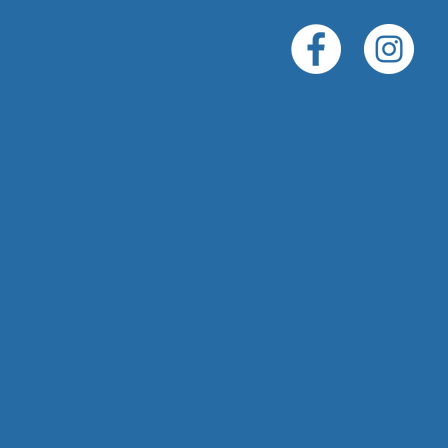
oga
storative -
Aérien