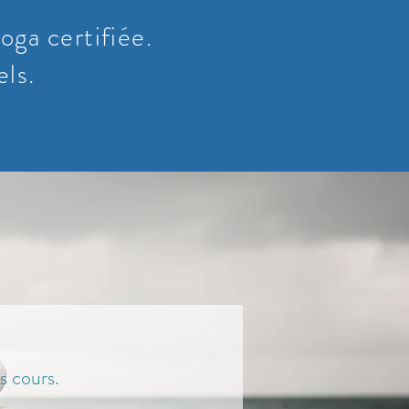
oga certifiée.
els.
s cours.