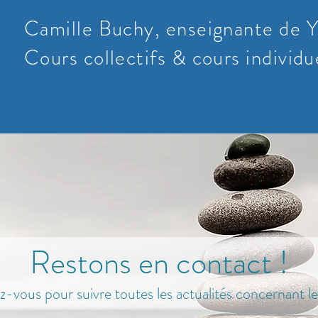
Camille Buchy, enseignante de Y
Cours collectifs & cours individu
Restons en contact !
ez-vous pour suivre toutes les actualités concernant le