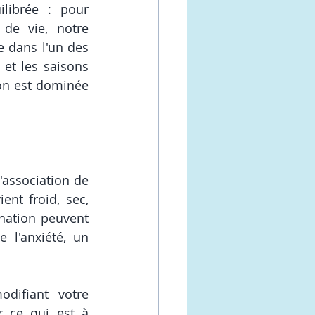
ibrée : pour 
de vie, notre 
 dans l'un des 
t les saisons 
on est dominée 
'association de 
nt froid, sec, 
nation peuvent 
 l'anxiété, un 
ifiant votre 
r ce qui est à 