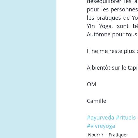
déséquilibrer les a
pour les personnes 
les pratiques de Y
Yin Yoga, sont bé
Automne pour tous, 
Il ne me reste plus
A bientôt sur le tapi
OM 
Camille
#ayurveda
#rituels
#vivreyoga
Nourrir
Pratiquer