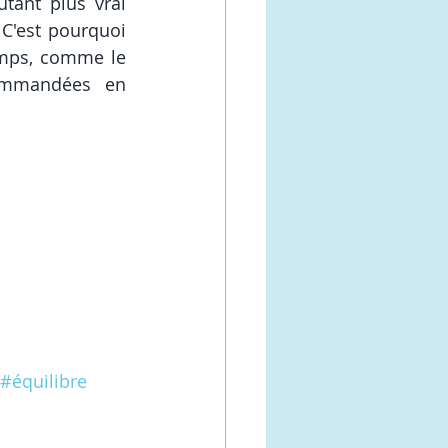
tant plus vrai 
C'est pourquoi 
mps, comme le 
commandées en 
#équilibre