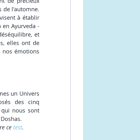
nt de précieux 
 de l'automne. 
sent à établir 
 en Ayurveda - 
séquilibre, et 
, elles ont de 
 nos émotions 
mes un Univers 
sés des cinq 
s qui nous sont 
 Doshas. 
re ce 
test
. 