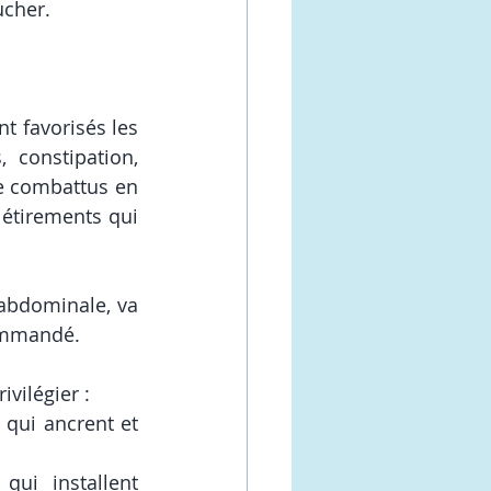
cher. 
 favorisés les 
constipation, 
e combattus en 
étirements qui 
abdominale, va 
commandé. 
vilégier : 
qui ancrent et 
ui installent 