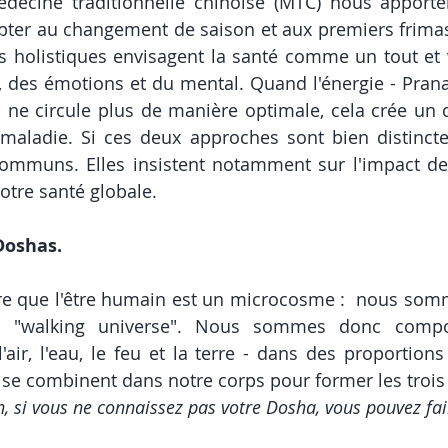
édecine traditionnelle chinoise (MTC) nous apporte
pter au changement de saison et aux premiers frimas
holistiques envisagent la santé comme un tout et vi
s, des émotions et du mental. Quand l'énergie - Prana
- ne circule plus de manière optimale, cela crée un dé
maladie. Si ces deux approches sont bien distinctes
ommuns. Elles insistent notamment sur l'impact de
otre santé globale. 
Doshas. 
re que l'être humain est un microcosme :  nous som
un "walking universe". Nous sommes donc compo
l'air, l'eau, le feu et la terre - dans des proportion
 se combinent dans notre corps pour former les trois
in, si vous ne connaissez pas votre Dosha, vous pouvez fai