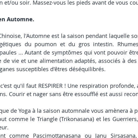
 et/ou soir. Massez-vous les pieds avant de vous cou
 en Automne. 
hinoise, l'Automne est la saison pendant laquelle sont
rgétiques du poumon et du gros intestin. Rhumes, 
paules ... Autant de symptômes qui vont pouvoir êtr
de vie et une alimentation adaptés, associés à des 
ganes susceptibles d'êtres déséquilibrés. 
c'est qu'il faut RESPIRER ! Une respiration profonde, 
s. Courir et nager sans être essoufflé est aussi re
ique de Yoga à la saison automnale vous amènera à pri
ut comme le Triangle (Trikonasana) et les Guerriers, 
ur. 
ant comme Pascimottanasana ou Janu Sirsasana, q